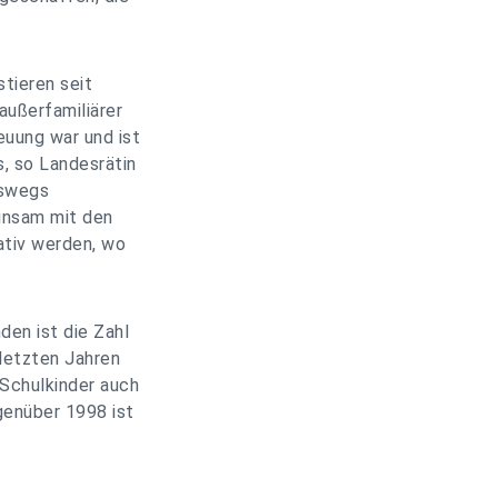
tieren seit
außerfamiliärer
uung war und ist
, so Landesrätin
eswegs
insam mit den
ativ werden, wo
en ist die Zahl
 letzten Jahren
Schulkinder auch
genüber 1998 ist