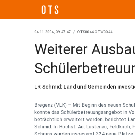
04.11.2004, 09:47:47
/
OTS0044 OTW0044
Weiterer Ausba
Schülerbetreu
LR Schmid: Land und Gemeinden invest
Bregenz (VLK) – Mit Beginn des neuen Schu
konnte das Schülerbetreuungsangebot in Vor
beträchtlich erweitert werden, berichtet Lan
Schmid. In Höchst, Au, Lustenau, Feldkirch, 
Schruns wurden insgesamt 324 neue Plätze 