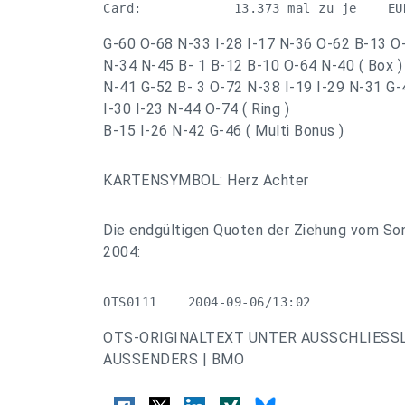
Card:            13.373 mal zu je    EU
G-60 O-68 N-33 I-28 I-17 N-36 O-62 B-13 O
N-34 N-45 B- 1 B-12 B-10 O-64 N-40 ( Box )
N-41 G-52 B- 3 O-72 N-38 I-19 I-29 N-31 G-4
I-30 I-23 N-44 O-74 ( Ring )
B-15 I-26 N-42 G-46 ( Multi Bonus )
KARTENSYMBOL: Herz Achter
Die endgültigen Quoten der Ziehung vom So
2004:
OTS0111    2004-09-06/13:02
OTS-ORIGINALTEXT UNTER AUSSCHLIESS
AUSSENDERS | BMO