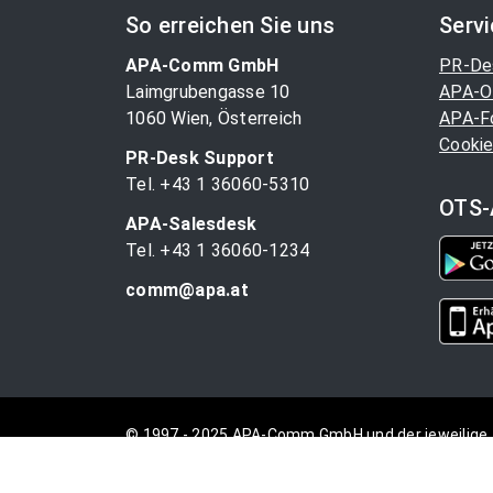
So erreichen Sie uns
Serv
APA-Comm GmbH
PR-De
Laimgrubengasse 10
APA-O
1060 Wien, Österreich
APA-F
Cookie
PR-Desk Support
Tel. +43 1 36060-5310
OTS-
APA-Salesdesk
Tel. +43 1 36060-1234
comm@apa.at
© 1997 - 2025 APA-Comm GmbH und der jeweilige 
vorbehalten.