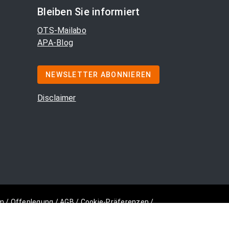
Bleiben Sie informiert
OTS-Mailabo
APA-Blog
NEWSLETTER ABONNIEREN
Disclaimer
m
/
Offenlegung
/
AGB
/
Cookie-Präferenzen
/