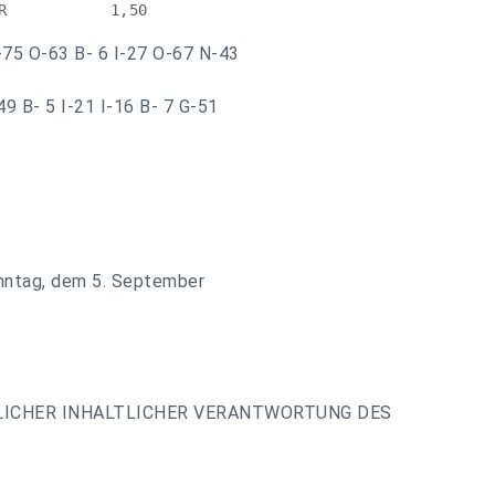
R           1,50
-75 O-63 B- 6 I-27 O-67 N-43
9 B- 5 I-21 I-16 B- 7 G-51
nntag, dem 5. September
LICHER INHALTLICHER VERANTWORTUNG DES