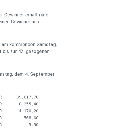
er Gewinner erhält rund
 einen Gewinner aus
 er am kommenden Samstag,
at bis zur 42. gezogenen
amstag, dem 4. September
      89.617,70

       6.255,40

       4.170,20

         568,60

           5,50
