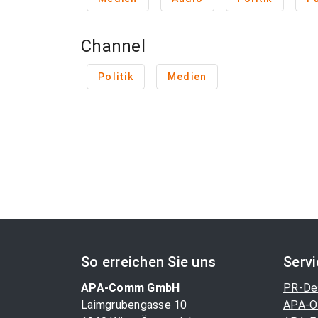
Channel
Politik
Medien
So erreichen Sie uns
Serv
APA-Comm GmbH
PR-De
Laimgrubengasse 10
APA-O