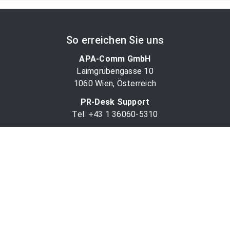
So erreichen Sie uns
APA-Comm GmbH
Laimgrubengasse 10
1060 Wien, Österreich
PR-Desk Support
Tel. +43 1 36060-5310
APA-Salesdesk
Tel. +43 1 36060-1234
comm@apa.at
Services
PR-Desk
APA-OTS-Video