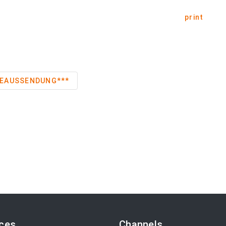
print
ESSEAUSSENDUNG***
ices
Channels