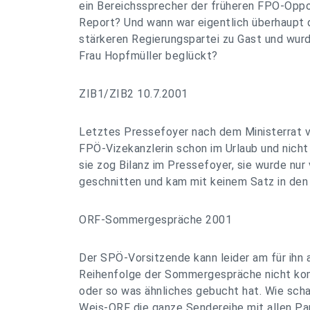
ein Bereichssprecher der früheren FPÖ-Oppo
Report? Und wann war eigentlich überhaupt d
stärkeren Regierungspartei zu Gast und wur
Frau Hopfmüller beglückt?
ZIB1/ZIB2 10.7.2001
Letztes Pressefoyer nach dem Ministerrat 
FPÖ-Vizekanzlerin schon im Urlaub und nich
sie zog Bilanz im Pressefoyer, sie wurde nu
geschnitten und kam mit keinem Satz in den
ORF-Sommergespräche 2001
Der SPÖ-Vorsitzende kann leider am für ihn 
Reihenfolge der Sommergespräche nicht kom
oder so was ähnliches gebucht hat. Wie scha
Weis-ORF die ganze Sendereihe mit allen Par