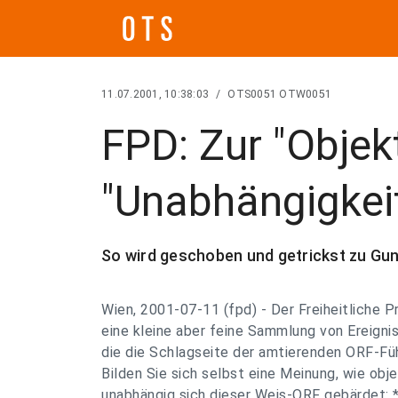
11.07.2001, 10:38:03
/
OTS0051 OTW0051
FPD: Zur "Objekt
"Unabhängigkei
So wird geschoben und getrickst zu Gu
Wien, 2001-07-11 (fpd) - Der Freiheitliche P
eine kleine aber feine Sammlung von Ereignis
die die Schlagseite der amtierenden ORF-Füh
Bilden Sie sich selbst eine Meinung, wie ob
unabhängig sich dieser Weis-ORF gebärdet: 