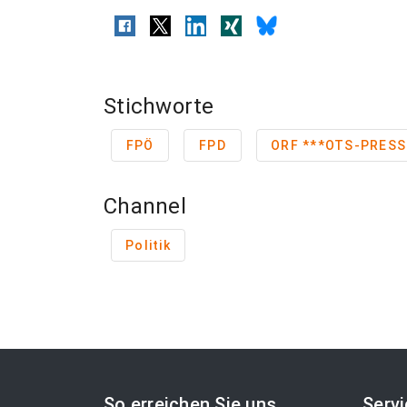
Stichworte
FPÖ
FPD
ORF ***OTS-PR
Channel
Politik
So erreichen Sie uns
Serv