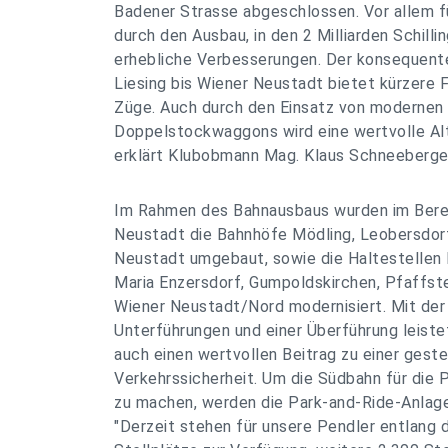
Badener Strasse abgeschlossen. Vor allem fü
durch den Ausbau, in den 2 Milliarden Schilli
erhebliche Verbesserungen. Der konsequent
Liesing bis Wiener Neustadt bietet kürzere 
Züge. Auch durch den Einsatz von modernen
Doppelstockwaggons wird eine wertvolle Al
erklärt Klubobmann Mag. Klaus Schneeberger
Im Rahmen des Bahnausbaus wurden im Berei
Neustadt die Bahnhöfe Mödling, Leobersdorf
Neustadt umgebaut, sowie die Haltestellen 
Maria Enzersdorf, Gumpoldskirchen, Pfaffst
Wiener Neustadt/Nord modernisiert. Mit der
Unterführungen und einer Überführung leist
auch einen wertvollen Beitrag zu einer gest
Verkehrssicherheit. Um die Südbahn für die P
zu machen, werden die Park-and-Ride-Anlag
"Derzeit stehen für unsere Pendler entlang 