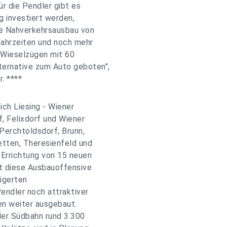
r die Pendler gibt es
ng investiert werden,
e Nahverkehrsausbau von
Fahrzeiten und noch mehr
 Wieselzügen mit 60
ternative zum Auto geboten",
. ****
ch Liesing - Wiener
, Felixdorf und Wiener
Perchtoldsdorf, Brunn,
etten, Theresienfeld und
 Errichtung von 15 neuen
et diese Ausbauoffensive
eigerten
endler noch attraktiver
en weiter ausgebaut.
der Südbahn rund 3.300