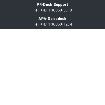
PR-Desk Support
Tel. +43 1 36060-5310
APA-Salesdesk
Tel. +43 1 36060-1234
comm@apa.at
Services
PR-Desk
APA-OTS-Video
APA-Fotoservice
Cookie-Präferenzen
OTS-App