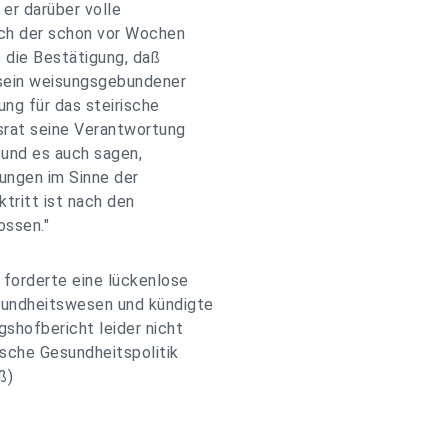
er darüber volle
ch der schon vor Wochen
e die Bestätigung, daß
 sein weisungsgebundener
ung für das steirische
srat seine Verantwortung
n und es auch sagen,
ungen im Sinne der
ktritt ist nach den
ossen."
 forderte eine lückenlose
sundheitswesen und kündigte
gshofbericht leider nicht
rische Gesundheitspolitik
ß)