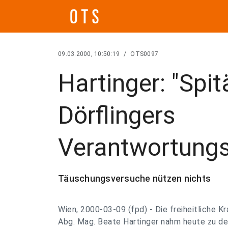
09.03.2000, 10:50:19
/
OTS0097
Hartinger: "Spit
Dörflingers
Verantwortungs
Täuschungsversuche nützen nichts
Wien, 2000-03-09 (fpd) - Die freiheitliche K
Abg. Mag. Beate Hartinger nahm heute zu d