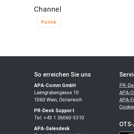
Channel
Politik
So erreichen Sie uns
Serv
APA-Comm GmbH
PR-De
Laimgrubengasse 10
APA-O
1060 Wien, Österreich
APA-F
Cookie
PR-Desk Support
Tel. +43 1 36060-5310
OTS-
APA-Salesdesk