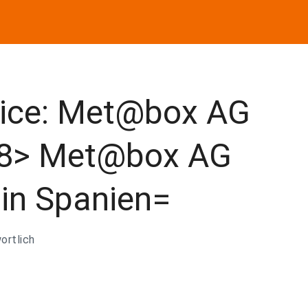
vice: Met@box AG
8> Met@box AG
 in Spanien=
ortlich