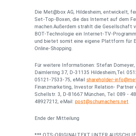
Die Met@box AG, Hildesheim, entwickelt, fer
Set-Top-Boxen, die das Internet auf dem Fe
machen.Außerdem strahlt die Gesellschaft v
BOT-Technologie ein Internet-TV-Program
und bietet somit eine eigene Plattform fü
Online-Shopping.
Für weitere Informationen: Stefan Domeyer
Daimlerring 37, D-31135 Hildesheim,Tel. 05
05121-7533-75, eMail
shareholder-info@me
Finanzmarketing, Investor Relation- Partne
Schellstr. 3, D-81667 München, Tel: 089 - 4
48927212, eMail:
post@schumachers.net
Ende der Mitteilung
*** OTS-ORIGINALTEXT UNTER AUSSCHLI