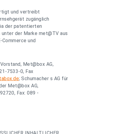
tigt und vertreibt
rnsehgerät zugänglich
ia der patentierten
m unter der Marke met@TV aus
r E-Commerce und
, Vorstand, Met@box AG,
121-7533-0, Fax
tabox.de
; Schumacher s AG für
r der Met@box AG,
892720, Fax: 089 -
ESSLICHER INHALTLICHER